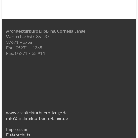
Architekturbüro Dipl.-Ing. Cornelia Lange
Westerbachstr. 35 - 37
37671 Höxter
Fon: 05271 – 1265
Fax: 05271 – 35 914
www.architekturbuero-lange.de
info@architekturbuero-lange.de
Impressum
Datenschutz